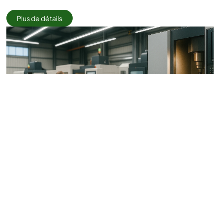
Plus de détails
Méca Indus - Ateliers industriels
Environnement d’usinage, montage, maintenance et
contrôle qualité.
Méca Indus représente un site industriel de fabrication
de pièces mécaniques de précision, organisé en
ateliers et équipes techniques variées.
Organisation Des Évaluations