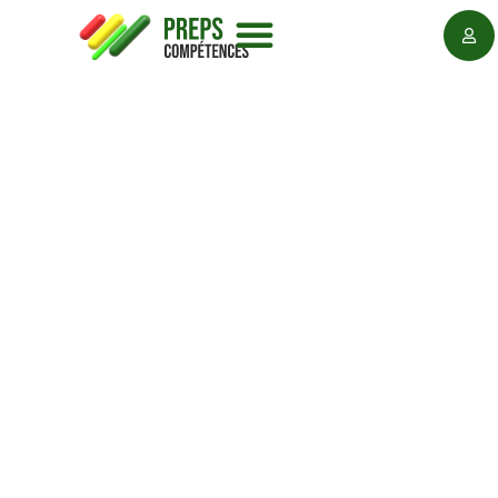
Découvrez les environnements
de démonstration Preps
Trois configurations représentatives pour
illustrer comment Preps s’adapte aux
organisations du BTP, de l’industrie et de la
propreté multiservices.
Vous souhaitez que nous vous présentions l’un de